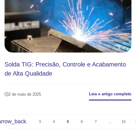
Solda TIG: Precisão, Controle e Acabamento
de Alta Qualidade
Leia o artigo completo
2 de maio de 2025
arrow_back
...
3
4
5
6
7
...
10